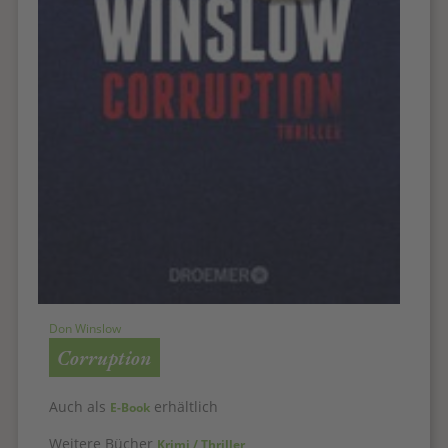
Don Winslow
Corruption
Auch als
erhältlich
E-Book
Weitere Bücher
Krimi / Thriller