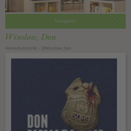
Bücher
▾
Navigation
Autoren
Winslow, Don
Comics
Home
Autoren
L - Z
Winslow, Don
eBooks
Gutscheine
Faksimile
Über
Kontakt
zum Shop