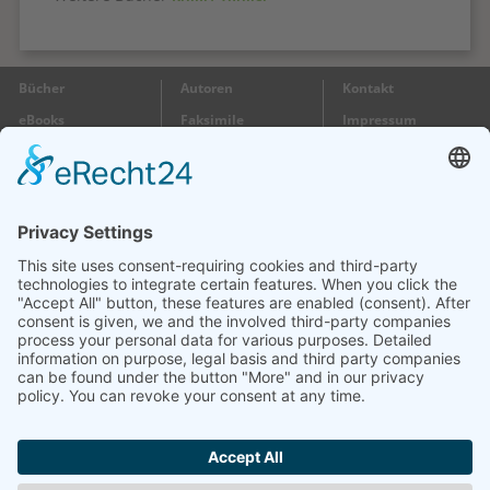
Bücher
Autoren
Kontakt
eBooks
Faksimile
Impressum
Gutscheine
Wir
Datenschutz
Besuchen Sie uns:
im 1. Stock
Öffnungszeiten:
Mo + Do + Fr 10 – 17 Uhr
Markstraße 58
Di + Mi 10 – 14 Uhr
71364 Winnenden
Sa 10 – 13 Uhr
Telefon:
07195 5830-30
E-Mail:
info@buch-kreh.de