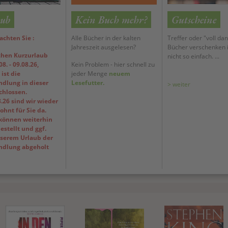
ub
Kein Buch mehr?
Gutscheine
achten Sie :
Alle Bücher in der kalten
Treffer oder "voll dan
Jahreszeit ausgelesen?
Bücher verschenken i
hen Kurzurlaub
nicht so einfach. ...
8. - 09.08.26,
Kein Problem - hier schnell zu
ist die
jeder Menge
neuem
dlung in dieser
Lesefutter.
> weiter
schlossen.
.26 sind wir wieder
hnt für Sie da.
können weiterhin
estellt und ggf.
serem Urlaub der
dlung abgeholt