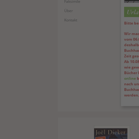
Faksimile
Urla
Über
Kontakt
Bitte be
Wir mac
vom 06.0
deshalb 
Buchhan
Zeit ge
Ab 10.08
wie gewo
Bücher 
online
b
nach un
Buchhan
werden.