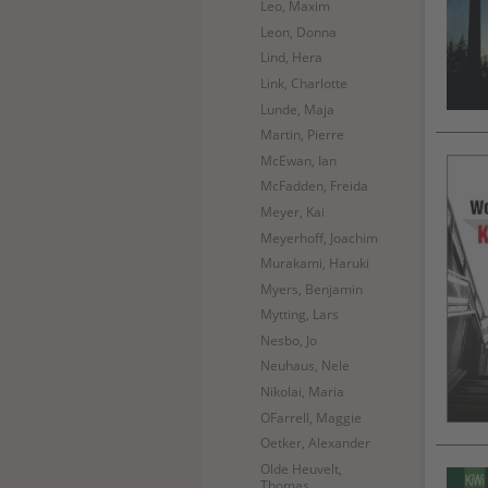
Leo, Maxim
Leon, Donna
Lind, Hera
Link, Charlotte
Lunde, Maja
Martin, Pierre
McEwan, Ian
McFadden, Freida
Meyer, Kai
Meyerhoff, Joachim
Murakami, Haruki
Myers, Benjamin
Mytting, Lars
Nesbo, Jo
Neuhaus, Nele
Nikolai, Maria
OFarrell, Maggie
Oetker, Alexander
Olde Heuvelt,
Thomas