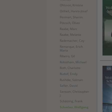
Ohlsson, Kristina
Ortheil, Hanns-Josef
Penman, Sharon
Pötzsch, Oliver
Raabe, Marc
Raabe, Melanie
Rademacher, Cay
Remarque, Erich
Maria
Ribeiro, Gil
Robotham, Michael
Roth, Charlotte
Rudolf, Emily
Rushdie, Salman
Safier, David
Sansom, Christopher
J.
Schätzing, Frank
(current)
Schorlau, Wolfgang