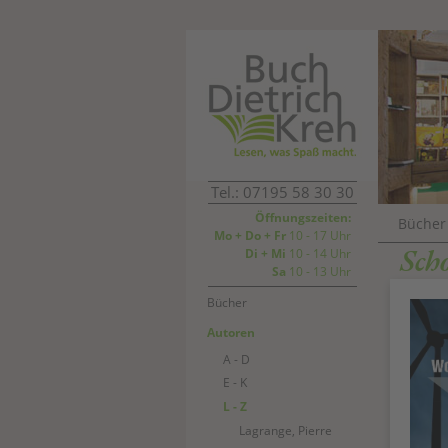
Tel.: 07195 58 30 30
Öffnungszeiten:
Bücher
Mo + Do + Fr
10 - 17 Uhr
Sch
Di + Mi
10 - 14 Uhr
Sa
10 - 13 Uhr
Bücher
Autoren
A - D
E - K
L - Z
Lagrange, Pierre