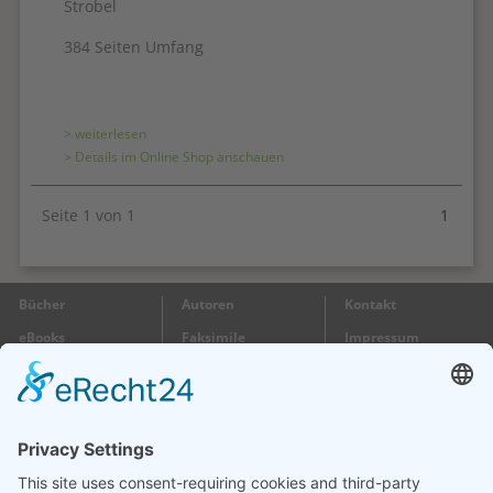
Strobel
384 Seiten Umfang
> weiterlesen
> Details im Online Shop anschauen
Seite 1 von 1
1
Bücher
Autoren
Kontakt
eBooks
Faksimile
Impressum
Gutscheine
Wir
Datenschutz