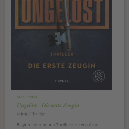
Arno Strobel
Ungelöst - Die erste Zeugin
Krimi / Thriller
Beginn einer neuen Thrillerserie von Arno