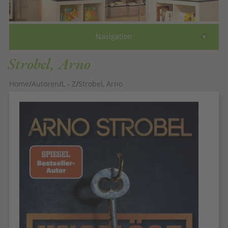
Bücher
▾
Navigation
Autoren
Strobel, Arno
Comics
Home
Autoren
L - Z
Strobel, Arno
eBooks
Gutscheine
Faksimile
Über
Kontakt
zum Shop