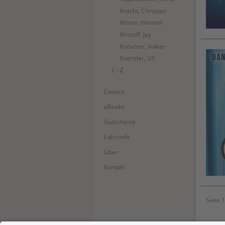
Kracht, Christian
Kristin, Hannah
Kristoff, Jay
Kutscher, Volker
Kvensler, Ulf
L - Z
Comics
eBooks
Gutscheine
Faksimile
Über
Kontakt
Seite 1