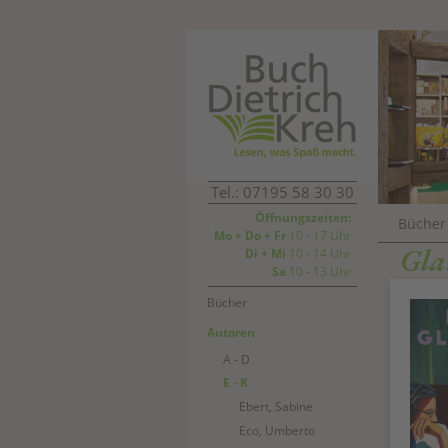
Tel.: 07195 58 30 30
Öffnungszeiten:
Bücher
Mo + Do + Fr
10 - 17 Uhr
Gla
Di + Mi
10 - 14 Uhr
Sa
10 - 13 Uhr
Bücher
Autoren
A - D
E - K
Ebert, Sabine
Eco, Umberto