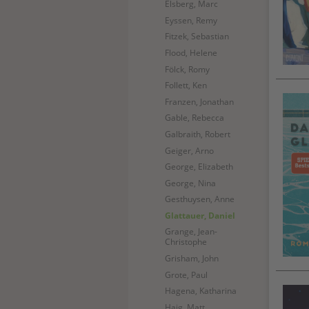
Elsberg, Marc
Eyssen, Remy
Fitzek, Sebastian
Flood, Helene
Fölck, Romy
Follett, Ken
Franzen, Jonathan
Gable, Rebecca
Galbraith, Robert
Geiger, Arno
George, Elizabeth
George, Nina
Gesthuysen, Anne
(current)
Glattauer, Daniel
Grange, Jean-
Christophe
Grisham, John
Grote, Paul
Hagena, Katharina
Haig, Matt