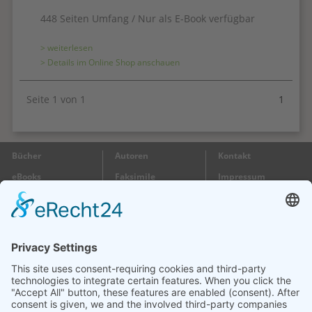
448 Seiten Umfang / Nur als E-Book verfügbar
> weiterlesen
> Details im Online Shop anschauen
Seite 1 von 1
1
Bücher
Autoren
Kontakt
eBooks
Faksimile
Impressum
Gutscheine
Wir
Datenschutz
Besuchen Sie uns: