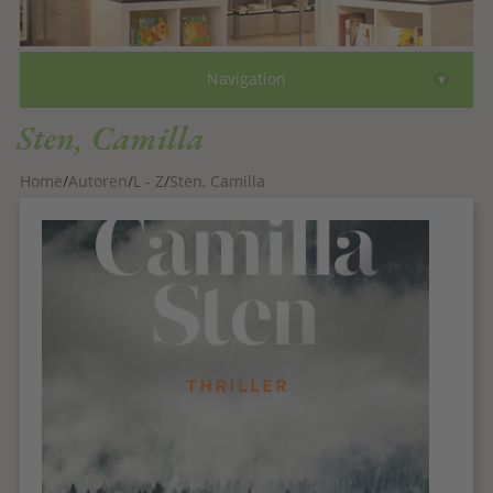
Bücher
▾
Navigation
Autoren
Sten, Camilla
Comics
Home
Autoren
L - Z
Sten, Camilla
eBooks
Gutscheine
Faksimile
Über
Kontakt
zum Shop