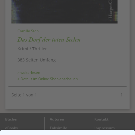
Camilla Sten
Das Dorf der toten Seelen
Krimi / Thriller
383 Seiten Umfang
> weiterlesen
> Details im Online Shop anschauen
Seite 1 von 1
1
Bücher
Autoren
Kontakt
eBooks
Faksimile
Impressum