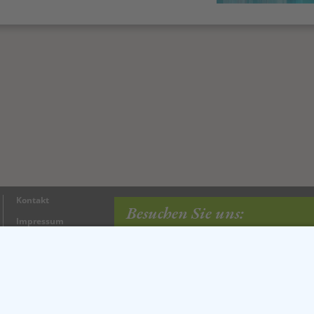
Kontakt
Besuchen Sie uns:
Impressum
im 1. Stock
Öffnungszeiten:
Datenschutz
Mo + Do + Fr 10 – 1
Markstraße 58
Di + Mi 10 – 14 Uhr
71364 Winnenden
Sa 10 – 13 Uhr
www.shop-