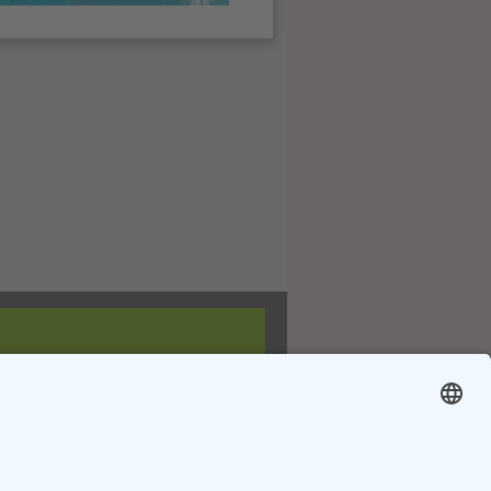
Telefon:
7 Uhr
07195 5830-30
E-Mail:
info@buch-kreh.de
buch-kreh.de