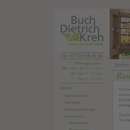
Tel.: 07195 58 30 30
Öffnungszeiten:
Bücher
Mo + Do + Fr
10 - 17 Uhr
Res
Di + Mi
10 - 14 Uhr
Sa
10 - 13 Uhr
Bücher
Preisw
versch
Buchneuheiten
Einzel
Highlights
(solang
Buchempfehlungen
Zum Be
Besonderes
Tasche
Glanzlichter
(current)
Restposten