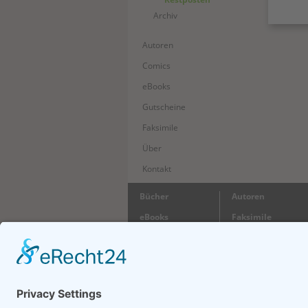
Archiv
Autoren
Comics
eBooks
Gutscheine
Faksimile
Über
Kontakt
Bücher
Autoren
eBooks
Faksimile
Gutscheine
Wir