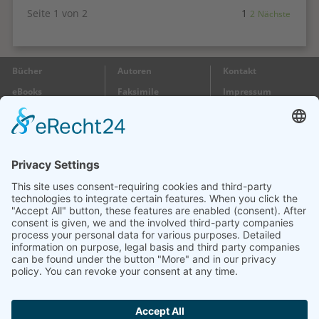
Seite 1 von 2
1
2
Nächste
Bücher
Autoren
Kontakt
eBooks
Faksimile
Impressum
Gutscheine
Wir
Datenschutz
Besuchen Sie uns:
im 1. Stock
Öffnungszeiten:
Mo + Do + Fr 10 – 17 Uhr
Markstraße 58
Di + Mi 10 – 14 Uhr
71364 Winnenden
Sa 10 – 13 Uhr
Telefon: