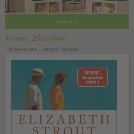
Bücher
▾
Navigation
Autoren
Strout, Elizabeth
Comics
Home
Autoren
L - Z
Strout, Elizabeth
eBooks
Gutscheine
Faksimile
Über
Kontakt
zum Shop