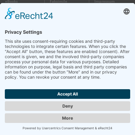
eBooks
Faksimile
Impressum
Gutscheine
Wir
Datenschutz
Besuchen Sie uns:
im 1. Stock
Öffnungszeiten:
Mo + Do + Fr 10 – 17 Uhr
Markstraße 58
Di + Mi 10 – 14 Uhr
71364 Winnenden
Sa 10 – 13 Uhr
Telefon:
07195 5830-30
E-Mail:
info@buch-kreh.de
www.shop-buch-kreh.de