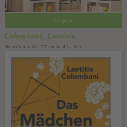
Bücher
▾
Navigation
Autoren
Colombani, Laetitia
Comics
Home
Autoren
A - D
Colombani, Laetitia
eBooks
Gutscheine
Faksimile
Über
Kontakt
zum Shop